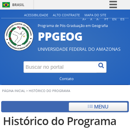
BRASIL
Simplifique!
ACESSIBILIDADE
ALTO CONTRASTE
MAPA DO SITE
A+
A
A-
PT
EN
ES
Comunica BR
Programa de Pós-Graduação em Geografia
PPGEOG
Participe
Acesso à informação
UNIVERSIDADE FEDERAL DO AMAZONAS
Legislação
Canais
Contato
PÁGINA INICIAL
>
HISTÓRICO DO PROGRAMA
MENU
Histórico do Programa