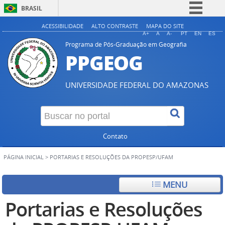
BRASIL
Simplifique!
ACESSIBILIDADE
ALTO CONTRASTE
MAPA DO SITE
A+
A
A-
PT
EN
ES
Comunica BR
Programa de Pós-Graduação em Geografia
PPGEOG
Participe
Acesso à informação
UNIVERSIDADE FEDERAL DO AMAZONAS
Legislação
Canais
Contato
PÁGINA INICIAL
>
PORTARIAS E RESOLUÇÕES DA PROPESP/UFAM
MENU
Portarias e Resoluções