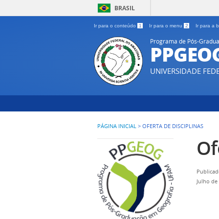
BRASIL
Ir para o conteúdo
1
Ir para o menu
2
Ir para a
Programa de Pós-Gradua
PPGEO
UNIVERSIDADE FE
PÁGINA INICIAL
>
OFERTA DE DISCIPLINAS
Of
Publicad
Julho de