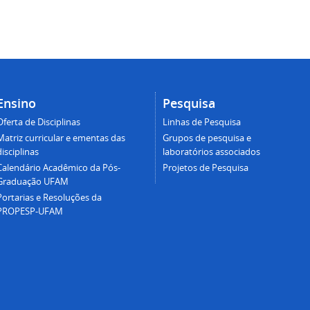
Ensino
Pesquisa
Oferta de Disciplinas
Linhas de Pesquisa
Matriz curricular e ementas das
Grupos de pesquisa e
disciplinas
laboratórios associados
Calendário Acadêmico da Pós-
Projetos de Pesquisa
Graduação UFAM
Portarias e Resoluções da
PROPESP-UFAM