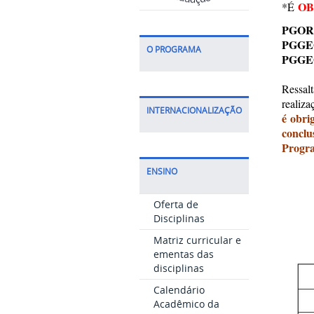
OB
*É
PGORI2
PGGEO5
O PROGRAMA
PGGEO6
Ressal
realiza
INTERNACIONALIZAÇÃO
é obri
conclu
Progr
ENSINO
Oferta de
Disciplinas
Matriz curricular e
ementas das
disciplinas
Calendário
Acadêmico da