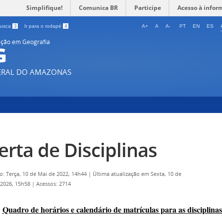
Simplifique!
Comunica BR
Participe
Acesso à infor
 busca
3
Ir para o rodapé
4
A+
A
A-
PT
EN
ES
ção em Geografia
G
DERAL DO AMAZONAS
erta de Disciplinas
o: Terça, 10 de Mai de 2022, 14h44
|
Última atualização em Sexta, 10 de
 2026, 15h58
|
Acessos: 2714
Quadro de horários e calendário de matrículas para as disciplina