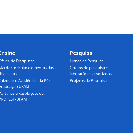
Ensino
Pesquisa
Oferta de Disciplinas
Linhas de Pesquisa
Matriz curricular e ementas das
Grupos de pesquisa e
disciplinas
laboratórios associados
Calendário Acadêmico da Pós-
Projetos de Pesquisa
Graduação UFAM
Portarias e Resoluções da
PROPESP-UFAM