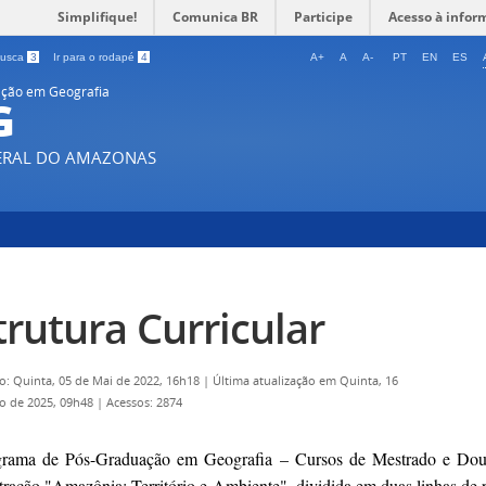
Simplifique!
Comunica BR
Participe
Acesso à infor
 busca
3
Ir para o rodapé
4
A+
A
A-
PT
EN
ES
ção em Geografia
G
DERAL DO AMAZONAS
trutura Curricular
o: Quinta, 05 de Mai de 2022, 16h18
|
Última atualização em Quinta, 16
ro de 2025, 09h48
|
Acessos: 2874
rama de Pós-Graduação em Geografia – Cursos de Mestrado e Dou
ração "Amazônia: Território e Ambiente", dividida em duas linhas de pe