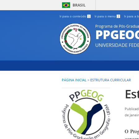
BRASIL
Ir para o conteúdo
1
Ir para o menu
2
Ir para a
Programa de Pós-Gradua
PPGEO
UNIVERSIDADE FE
PÁGINA INICIAL
>
ESTRUTURA CURRICULAR
Es
Publicad
de Janei
O Prog
concent