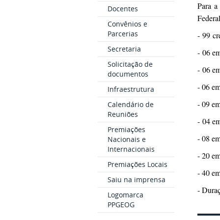
Para a
Docentes
Federal
Convênios e
Parcerias
- 99
cré
Secretaria
- 06 em
Solicitação de
- 06 em
documentos
- 06 em
Infraestrutura
- 09 em
Calendário de
Reuniões
-
04 em
Premiações
- 08 em
Nacionais e
Internacionais
- 2
0 em
Premiações Locais
- 40 em
Saiu na imprensa
- Dura
Logomarca
PPGEOG