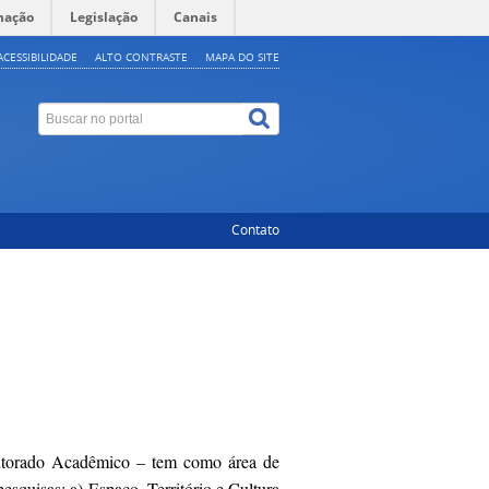
mação
Legislação
Canais
ACESSIBILIDADE
ALTO CONTRASTE
MAPA DO SITE
Contato
torado Acadêmico – tem como área de
squisas: a) Espaço, Território e Cultura