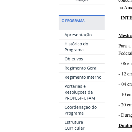
na Ama
INT
O PROGRAMA
Mestr
Apresentação
Histórico do
Para a
Programa
Federal
Objetivos
- 06 em
Regimento Geral
- 12 em
Regimento Interno
- 04 em
Portarias e
Resoluções da
- 10 e
PROPESP-UFAM
- 20 em
Coordenação do
Programa
- Dura
Estrutura
Douto
Curricular