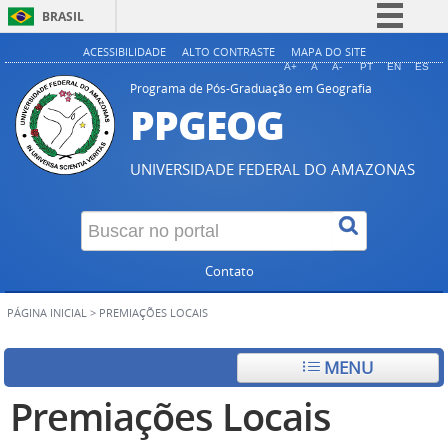
BRASIL
Simplifique!
ACESSIBILIDADE
ALTO CONTRASTE
MAPA DO SITE
A+
A
A-
PT
EN
ES
Comunica BR
Programa de Pós-Graduação em Geografia
PPGEOG
Participe
Acesso à informação
UNIVERSIDADE FEDERAL DO AMAZONAS
Legislação
Canais
Contato
PÁGINA INICIAL
>
PREMIAÇÕES LOCAIS
MENU
Premiações Locais