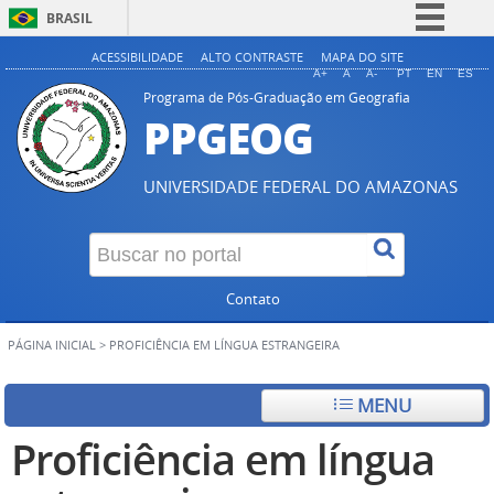
BRASIL
Simplifique!
ACESSIBILIDADE
ALTO CONTRASTE
MAPA DO SITE
A+
A
A-
PT
EN
ES
Comunica BR
Programa de Pós-Graduação em Geografia
PPGEOG
Participe
Acesso à informação
UNIVERSIDADE FEDERAL DO AMAZONAS
Legislação
Canais
Contato
PÁGINA INICIAL
>
PROFICIÊNCIA EM LÍNGUA ESTRANGEIRA
MENU
Proficiência em língua