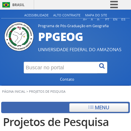
BRASIL
Simplifique!
ACESSIBILIDADE
ALTO CONTRASTE
MAPA DO SITE
A+
A
A-
PT
EN
ES
Comunica BR
Programa de Pós-Graduação em Geografia
PPGEOG
Participe
Acesso à informação
UNIVERSIDADE FEDERAL DO AMAZONAS
Legislação
Canais
Contato
PÁGINA INICIAL
>
PROJETOS DE PESQUISA
MENU
Projetos de Pesquisa