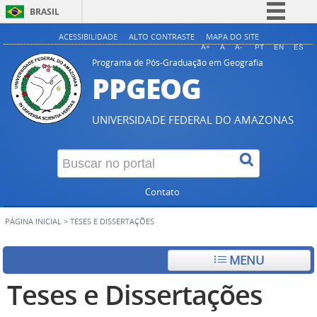
BRASIL
Simplifique!
ACESSIBILIDADE
ALTO CONTRASTE
MAPA DO SITE
A+
A
A-
PT
EN
ES
Comunica BR
Programa de Pós-Graduação em Geografia
PPGEOG
Participe
Acesso à informação
UNIVERSIDADE FEDERAL DO AMAZONAS
Legislação
Canais
Contato
PÁGINA INICIAL
>
TESES E DISSERTAÇÕES
MENU
Teses e Dissertações