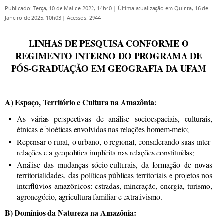
Publicado: Terça, 10 de Mai de 2022, 14h40
|
Última atualização em Quinta, 16 de
Janeiro de 2025, 10h03
|
Acessos: 2944
LINHAS DE PESQUISA CONFORME O
REGIMENTO INTERNO DO PROGRAMA DE
PÓS-GRADUAÇÃO EM GEOGRAFIA DA UFAM
A) Espaço, Território e Cultura na Amazônia:
As várias perspectivas de análise socioespaciais, culturais,
étnicas e bioéticas envolvidas nas relações homem-meio;
Repensar o rural, o urbano, o regional, considerando suas inter-
relações e a geopolítica implícita nas relações constituídas;
Análise das mudanças sócio-culturais, da formação de novas
territorialidades, das políticas públicas territoriais e projetos nos
interflúvios amazônicos: estradas, mineração, energia, turismo,
agronegócio, agricultura familiar e extrativismo.
B) Domínios da Natureza na Amazônia: