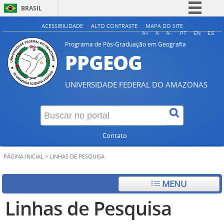
BRASIL
Simplifique!
ACESSIBILIDADE
ALTO CONTRASTE
MAPA DO SITE
A+
A
A-
PT
EN
ES
Comunica BR
Programa de Pós-Graduação em Geografia
PPGEOG
Participe
Acesso à informação
UNIVERSIDADE FEDERAL DO AMAZONAS
Legislação
Canais
Contato
PÁGINA INICIAL
>
LINHAS DE PESQUISA
MENU
Linhas de Pesquisa