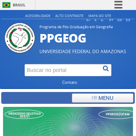
BRASIL
Simplifique!
ACESSIBILIDADE
ALTO CONTRASTE
MAPA DO SITE
A+
A
A-
PT
EN
ES
Comunica BR
Programa de Pós-Graduação em Geografia
PPGEOG
Participe
Acesso à informação
UNIVERSIDADE FEDERAL DO AMAZONAS
Legislação
Canais
Contato
MENU