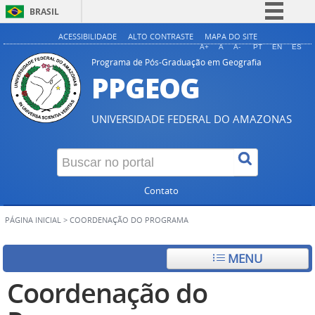
BRASIL
Simplifique!
ACESSIBILIDADE
ALTO CONTRASTE
MAPA DO SITE
A+
A
A-
PT
EN
ES
Comunica BR
Programa de Pós-Graduação em Geografia
PPGEOG
Participe
Acesso à informação
UNIVERSIDADE FEDERAL DO AMAZONAS
Legislação
Canais
Contato
PÁGINA INICIAL
>
COORDENAÇÃO DO PROGRAMA
MENU
Coordenação do