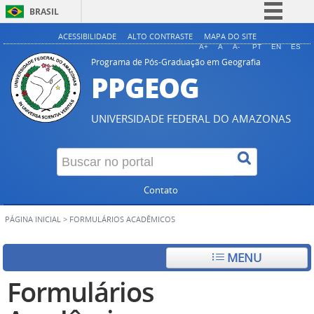
BRASIL
Simplifique!
ACESSIBILIDADE
ALTO CONTRASTE
MAPA DO SITE
A+
A
A-
PT
EN
ES
Comunica BR
Programa de Pós-Graduação em Geografia
PPGEOG
Participe
Acesso à informação
UNIVERSIDADE FEDERAL DO AMAZONAS
Legislação
Canais
Contato
PÁGINA INICIAL
>
FORMULÁRIOS ACADÊMICOS
MENU
Formulários