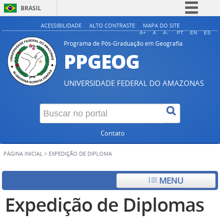
BRASIL
Simplifique!
ACESSIBILIDADE
ALTO CONTRASTE
MAPA DO SITE
A+
A
A-
PT
EN
ES
Comunica BR
Programa de Pós-Graduação em Geografia
PPGEOG
Participe
Acesso à informação
UNIVERSIDADE FEDERAL DO AMAZONAS
Legislação
Canais
Contato
PÁGINA INICIAL
>
EXPEDIÇÃO DE DIPLOMA
MENU
Expedição de Diplomas