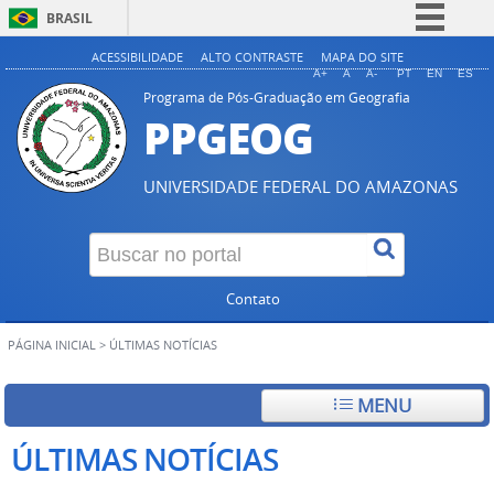
BRASIL
Simplifique!
ACESSIBILIDADE
ALTO CONTRASTE
MAPA DO SITE
A+
A
A-
PT
EN
ES
Comunica BR
Programa de Pós-Graduação em Geografia
PPGEOG
Participe
Acesso à informação
UNIVERSIDADE FEDERAL DO AMAZONAS
Legislação
Canais
Contato
PÁGINA INICIAL
>
ÚLTIMAS NOTÍCIAS
MENU
ÚLTIMAS NOTÍCIAS