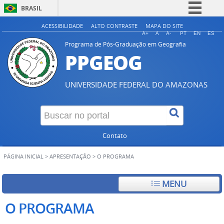
BRASIL
Simplifique!
ACESSIBILIDADE
ALTO CONTRASTE
MAPA DO SITE
A+
A
A-
PT
EN
ES
Comunica BR
Programa de Pós-Graduação em Geografia
PPGEOG
Participe
Acesso à informação
UNIVERSIDADE FEDERAL DO AMAZONAS
Legislação
Canais
Contato
PÁGINA INICIAL
>
APRESENTAÇÃO
>
O PROGRAMA
MENU
O PROGRAMA