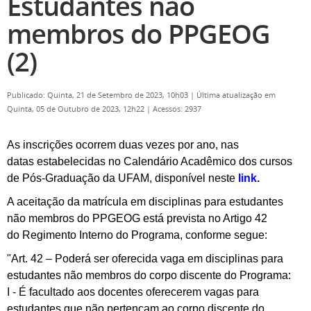
Estudantes não
membros do PPGEOG
(2)
Publicado: Quinta, 21 de Setembro de 2023, 10h03
|
Última atualização em
Quinta, 05 de Outubro de 2023, 12h22
|
Acessos: 2937
As inscrições ocorrem duas vezes por ano, nas
datas estabelecidas no Calendário Acadêmico dos cursos
de Pós-Graduação da UFAM, disponível neste
link
.
A aceitação da matrícula em disciplinas para estudantes
não membros do PPGEOG está prevista no Artigo 42
do Regimento Interno do Programa, conforme segue:
"Art. 42 – Poderá ser oferecida vaga em disciplinas para
estudantes não membros do corpo discente do Programa:
I - É facultado aos docentes oferecerem vagas para
estudantes que não
pertençam ao corpo discente do