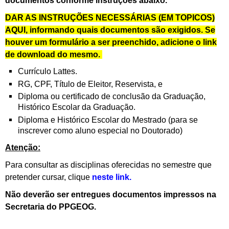
documentos conforme instruções abaixo.
DAR AS INSTRUÇÕES NECESSÁRIAS (EM TOPICOS)
AQUI, informando quais documentos são exigidos. Se
houver um formulário a ser preenchido, adicione o link
de download do mesmo.
Currículo Lattes.
RG, CPF, Título de Eleitor, Reservista, e
Diploma ou certificado de conclusão da Graduação,
Histórico Escolar da Graduação.
Diploma e Histórico Escolar do Mestrado (para se
inscrever como aluno especial no Doutorado)
Atenção:
Para consultar as disciplinas oferecidas no semestre que
pretender cursar, clique
neste link.
Não deverão ser entregues documentos impressos na
Secretaria do PPGEOG.