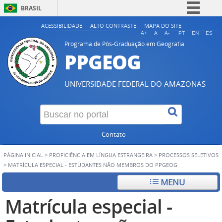
BRASIL
Simplifique!
ACESSIBILIDADE
ALTO CONTRASTE
MAPA DO SITE
A+
A
A-
PT
EN
ES
Comunica BR
Programa de Pós-Graduação em Geografia
PPGEOG
Participe
Acesso à informação
UNIVERSIDADE FEDERAL DO AMAZONAS
Legislação
Canais
Contato
PÁGINA INICIAL
>
PROFICIÊNCIA EM LÍNGUA ESTRANGEIRA
>
PROCESSOS SELETIVOS
>
MATRÍCULA ESPECIAL - ESTUDANTES NÃO MEMBROS DO PPGEOG
MENU
Matrícula especial -