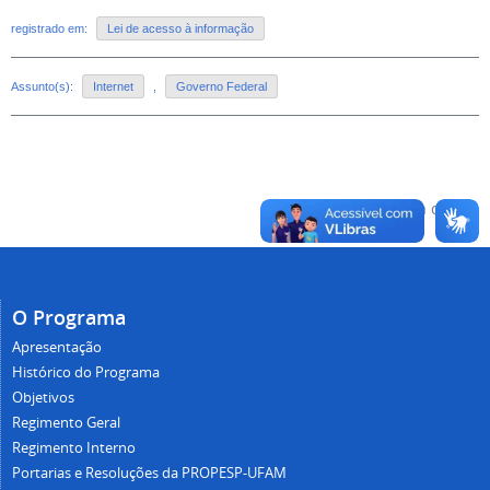
registrado em:
Lei de acesso à informação
Assunto(s):
Internet
,
Governo Federal
Voltar para o topo
O Programa
Apresentação
Histórico do Programa
Objetivos
Regimento Geral
Regimento Interno
Portarias e Resoluções da PROPESP-UFAM