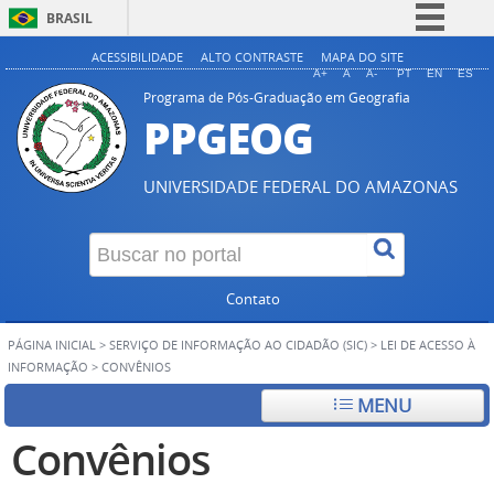
BRASIL
Simplifique!
ACESSIBILIDADE
ALTO CONTRASTE
MAPA DO SITE
A+
A
A-
PT
EN
ES
Comunica BR
Programa de Pós-Graduação em Geografia
PPGEOG
Participe
Acesso à informação
UNIVERSIDADE FEDERAL DO AMAZONAS
Legislação
Canais
Contato
PÁGINA INICIAL
>
SERVIÇO DE INFORMAÇÃO AO CIDADÃO (SIC)
>
LEI DE ACESSO À
INFORMAÇÃO
>
CONVÊNIOS
MENU
Convênios