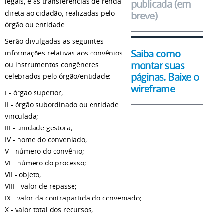
legais, e as transferências de renda
publicada (em
direta ao cidadão, realizadas pelo
breve)
órgão ou entidade.
Serão divulgadas as seguintes
Saiba como
informações relativas aos convênios
montar suas
ou instrumentos congêneres
páginas. Baixe o
celebrados pelo órgão/entidade:
wireframe
I - órgão superior;
II - órgão subordinado ou entidade
vinculada;
III - unidade gestora;
IV - nome do conveniado;
V - número do convênio;
VI - número do processo;
VII - objeto;
VIII - valor de repasse;
IX - valor da contrapartida do conveniado;
X - valor total dos recursos;