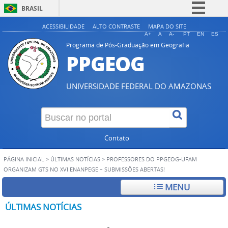
BRASIL
Simplifique!
ACESSIBILIDADE
ALTO CONTRASTE
MAPA DO SITE
A+
A
A-
PT
EN
ES
Comunica BR
Programa de Pós-Graduação em Geografia
PPGEOG
Participe
Acesso à informação
UNIVERSIDADE FEDERAL DO AMAZONAS
Legislação
Canais
Contato
PÁGINA INICIAL
>
ÚLTIMAS NOTÍCIAS
>
PROFESSORES DO PPGEOG-UFAM
ORGANIZAM GTS NO XVI ENANPEGE – SUBMISSÕES ABERTAS!
MENU
ÚLTIMAS NOTÍCIAS